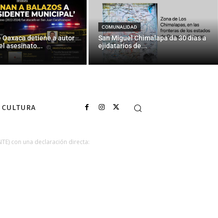
COMUNALIDAD
e Oaxaca detiene a autor
San Miguel Chimalapa da 30 días a
el asesinato...
ejidatarios de...
CULTURA
TE) con una declaración directa: