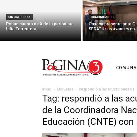
SIN CATEGORÍA
COMUNICADOS
Roban cuenta de X de la periodista
Oaxaca presenta ante GI
Lilia Torrentera;...
SEDATU sus avances en..
COMUNA
Inicio
Etiquetas
Respondió a las acusaciones de l
Tag: respondió a las a
de la Coordinadora Nac
Educación (CNTE) con u