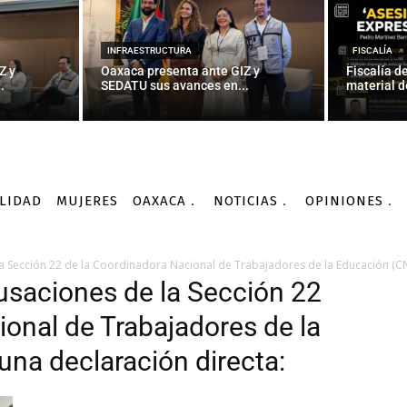
INFRAESTRUCTURA
FISCALÍA
Z y
Oaxaca presenta ante GIZ y
Fiscalía d
.
SEDATU sus avances en...
material d
LIDAD
MUJERES
OAXACA
NOTICIAS
OPINIONES
a Sección 22 de la Coordinadora Nacional de Trabajadores de la Educación (CN
cusaciones de la Sección 22
ional de Trabajadores de la
na declaración directa: