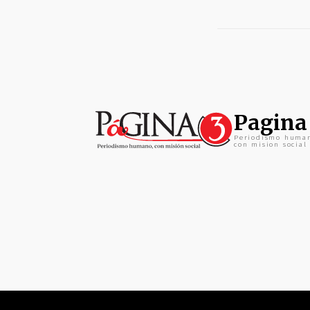
Pagina
Periodismo huma
con mision social