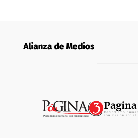
Alianza de Medios
Pagina
Periodismo huma
con mision social