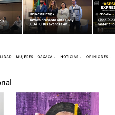
INFRAESTRUCTURA
FISCALÍA
Z y
Oaxaca presenta ante GIZ y
Fiscalía d
.
SEDATU sus avances en...
material d
LIDAD
MUJERES
OAXACA
NOTICIAS
OPINIONES
onal