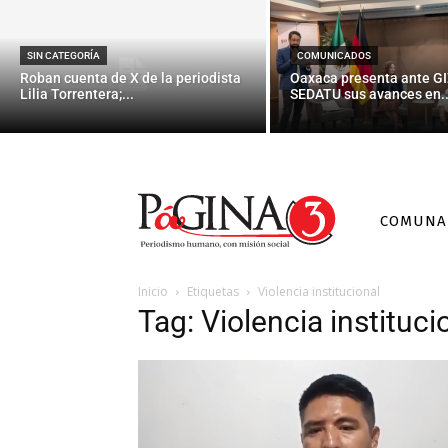
SIN CATEGORÍA
COMUNICADOS
Roban cuenta de X de la periodista
Oaxaca presenta ante GI
Lilia Torrentera;...
SEDATU sus avances en..
COMUNA
Inicio
Etiquetas
Violencia institucional
Tag: Violencia instituci